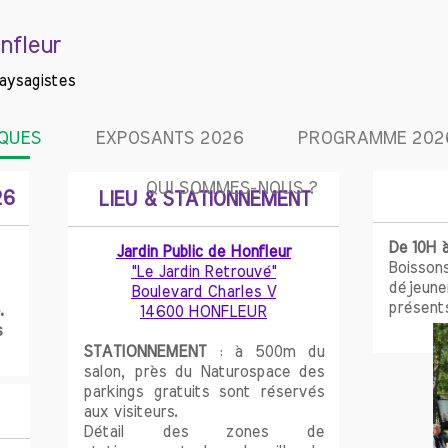
nfleur
Paysagistes
IQUES
EXPOSANTS 2026
PROGRAMME 202
QUI SOMMES-NOUS ?
26
LIEU & STATIONNEMENT
De 10H à
Jardin Public de Honfleur
Boisson
"Le Jardin Retrouvé"
déjeune
Boulevard Charles V
présents
.
14600 HONFLEUR
s
STATIONNEMENT
: à 500m du
salon, près du Naturospace des
parkings gratuits sont réservés
aux visiteurs.
Détail des zones de