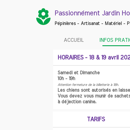
local_florist
local_florist
local_florist
local_florist
Passionnément Jardin Ho
Pépinières - Artisanat - Matériel - 
ACCUEIL
INFOS PRAT
HORAIRES - 18 & 19 avril 20
Samedi et Dimanche
10h - 19h
Attention fermeture de la billetterie à 18h.
Les chiens sont autorisés en laisse
Vous devez vous munir de sachet
à déjection canine.
TARIFS