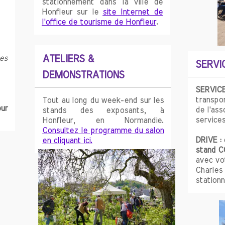
stationnement dans la ville de
Honfleur sur le
site Internet de
l'office de tourisme de Honfleur
.
es
ATELIERS &
SERVI
DEMONSTRATIONS
SERVICE
transpo
Tout au long du week-end sur les
ur
de l'ass
stands des exposants, à
service
Honfleur, en Normandie.
Consultez le programme du salon
DRIVE :
en cliquant ici.
stand C
avec vot
Charles
station